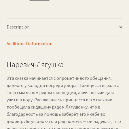
Description
Additional information
Царевич-Лягушка
Эта сказка начинается с опрометчивого обещания,
данного у колодца посреди двора. Принцесса играла с
золотым мячом рядом с колодцем, а мяч возьми да и
улети в воду. Расплакалась принцесса и в отчаянии
пообещала сидящему рядом Лягушонку, что в
благодарность за помощь заберёт его к себе во
дворец. Лягушонок-то и рад помочь — он надеялся, что
девушка снимет с него проклятие своим поцелуем и он