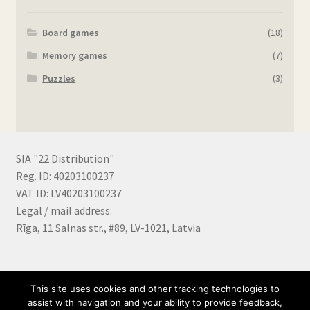
Board games
(18)
Memory games
(7)
Puzzles
(3)
SIA "22 Distribution"
Reg. ID: 40203100237
VAT ID: LV40203100237
Legal / mail address:
Rīga, 11 Salnas str., #89, LV-1021, Latvia
© SIA "22 Distribution"
This site uses cookies and other tracking technologies to
2018 - 2026. All rights reserved.
assist with navigation and your ability to provide feedback,