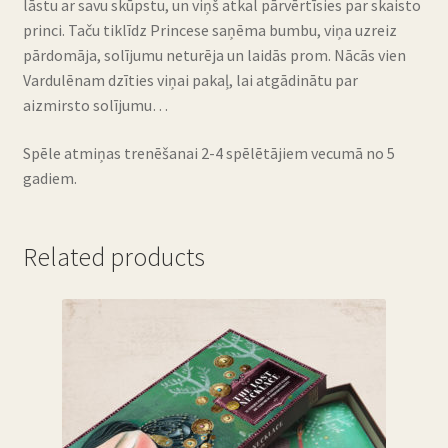
lāstu ar savu skūpstu, un viņš atkal pārvērtīsies par skaisto
princi. Taču tiklīdz Princese saņēma bumbu, viņa uzreiz
pārdomāja, solījumu neturēja un laidās prom. Nācās vien
Vardulēnam dzīties viņai pakaļ, lai atgādinātu par
aizmirsto solījumu…
Spēle atmiņas trenēšanai 2-4 spēlētājiem vecumā no 5
gadiem.
Related products