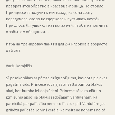
превратится обратно в красавца-принца. Но стоило
Принцессе заполучить мяч назад, как она сразу
передумала, слово не сдержала и пустилась наутёк.
Пришлось Лягушонку гнаться за ней, чтобы напомнить
о забытом обещании…
Игра на тренировку памяти для 2-4 игроков в возрасте
от 5 лет.
Varžu karaļdēls
Šī pasaka sākas ar pārsteidzīgu solījumu, kas dots pie akas
pagalma vidū. Princese rotaļājās ar zelta bumbu blakus
akai, bet bumba ielidoja ūdenī. Princese sāka raudāt un
izmisumā apsolīja blakus sēdošajam Vardulēnam, ka
pateicībā par palīdzību ņems to līdzi uz pili. Vardulēns jau
gribētu palīdzēt, jo viņš cerēja, ka meitene noņems no tā