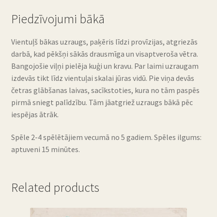
Piedzīvojumi bākā
Vientuļš bākas uzraugs, paķēris līdzi provīzijas, atgriezās
darbā, kad pēkšņi sākās drausmīga un visaptveroša vētra.
Bangojošie viļņi pielēja kuģi un kravu. Par laimi uzraugam
izdevās tikt līdz vientuļai skalai jūras vidū. Pie viņa devās
četras glābšanas laivas, sacīkstoties, kura no tām paspēs
pirmā sniegt palīdzību. Tām jāatgriež uzraugs bākā pēc
iespējas ātrāk.
Spēle 2-4 spēlētājiem vecumā no 5 gadiem. Spēles ilgums:
aptuveni 15 minūtes.
Related products